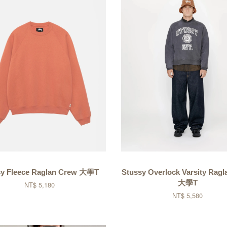
sy Fleece Raglan Crew 大學T
Stussy Overlock Varsity Rag
大學T
NT$ 5,180
NT$ 5,580