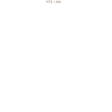
NT$ 1,880