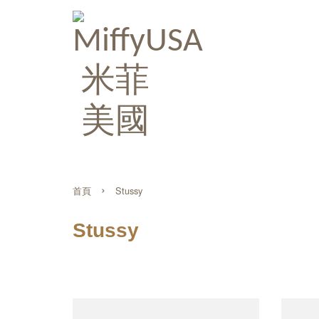
›
首頁
Stussy
Stussy