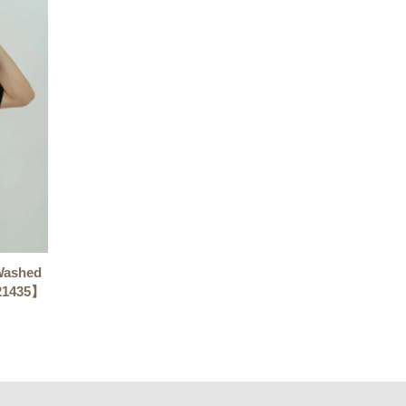
 Washed
21435】