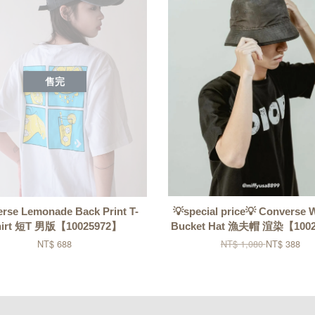
售完
rse Lemonade Back Print T-
💡special price💡 Converse
hirt 短T 男版【10025972】
Bucket Hat 漁夫帽 渲染【100
NT$ 688
NT$ 1,080
NT$ 388