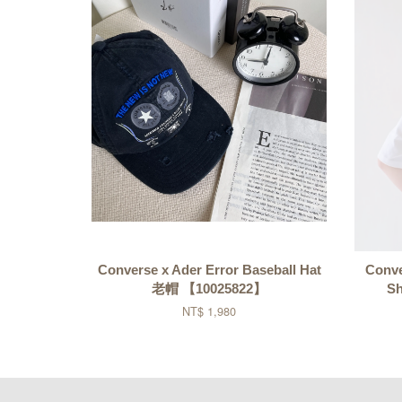
Converse x Ader Error Baseball Hat
Conve
老帽 【10025822】
S
NT$ 1,980