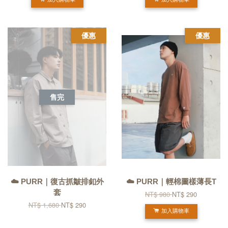
加入購物車
加入購物車
優惠
優惠
售完
☁️ PURR｜復古抓皺排釦外
☁️ PURR｜輕棉圖樣薄長T
套
NT$ 980
NT$ 290
NT$ 1,680
NT$ 290
加入購物車