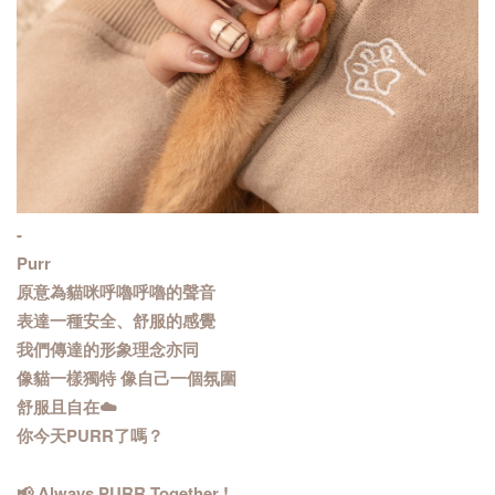
-
Purr
原意為貓咪呼嚕呼嚕的聲音
表達一種安全、舒服的感覺
我們傳達的形象理念亦同
像貓一樣獨特 像自己一個氛圍
舒服且自在☁️
你今天PURR了嗎？
📢 Always PURR Together !