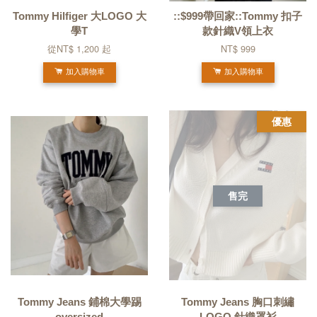
Tommy Hilfiger 大LOGO 大
::$999帶回家::Tommy 扣子
學T
款針織V領上衣
從
NT$ 1,200
起
NT$ 999
加入購物車
加入購物車
優惠
售完
Tommy Jeans 鋪棉大學踢
Tommy Jeans 胸口刺繡
oversized
LOGO 針織罩衫