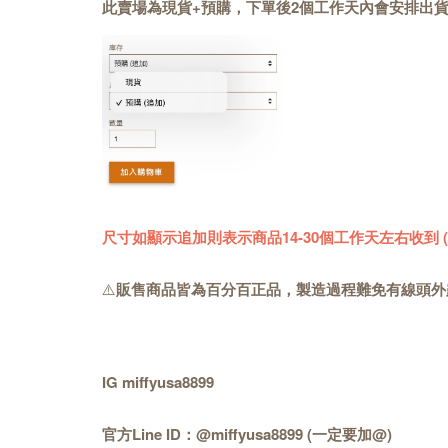
此賣場為現貨+預購，下單後2個工作天內會安排出
尺寸如顯示追加則表示商品14-30個工作天左右收到
⚠️
販售商品皆為百分百正品，製造過程難免有線頭外
IG miffyusa8899
官方Line ID：@miffyusa8899 (一定要加@)