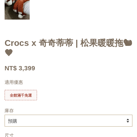
Crocs x 奇奇蒂蒂 | 松果暖暖拖🐿️
🤎
NT$ 3,399
適用優惠
全館滿千免運
庫存
尺寸