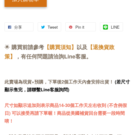
分享
Tweet
Pin it
LINE
🌟
購買前請參考
【購買須知】
以及
【退換貨政
策】
，有任何問題請洽詢Line客服。
此賣場為現貨+預購，下單後2個工作天內會安排出貨！
(若尺寸
顯示售完，請聯繫Line客服詢問)
尺寸如顯示追加則表示商品14-30個工作天左右收到 (不含例假
日) 可以接受再請下單喔！商品從美國補貨回台需要一段時間
唷！