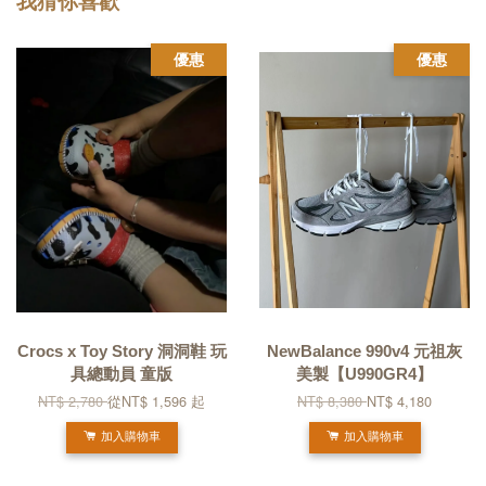
我猜你喜歡
優惠
優惠
Crocs x Toy Story 洞洞鞋 玩
NewBalance 990v4 元祖灰
具總動員 童版
美製【U990GR4】
NT$ 2,780
從
NT$ 1,596
起
NT$ 8,380
NT$ 4,180
加入購物車
加入購物車