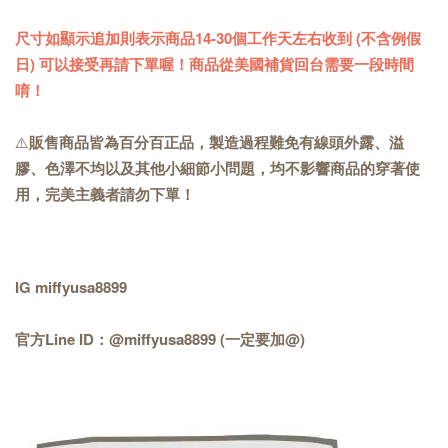
尺寸如顯示追加則表示商品14-30個工作天左右收到 (不含例假
日) 可以接受再請下單喔！商品從美國補貨回台需要一段時間
唷！
⚠️
販售商品皆為百分百正品，製造過程難免有線頭外露、溢
膠、色澤不均以及其他小細節小問題，均不影響商品的穿著使
用，完美主義者請勿下單！
IG miffyusa8899
官方Line ID：@miffyusa8899 (一定要加@)