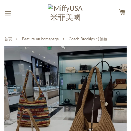
›
›
首頁
Feature on homepage
Coach Brooklyn 竹編包