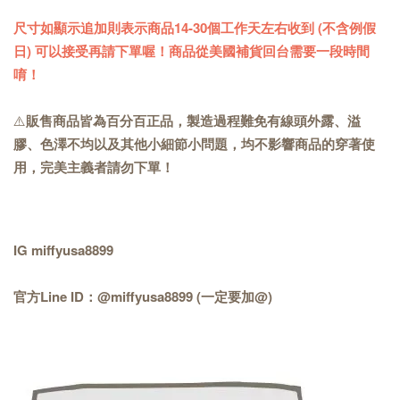
尺寸如顯示追加則表示商品14-30個工作天左右收到 (不含例假
日) 可以接受再請下單喔！商品從美國補貨回台需要一段時間
唷！
⚠️
販售商品皆為百分百正品，製造過程難免有線頭外露、溢
膠、色澤不均以及其他小細節小問題，均不影響商品的穿著使
用，完美主義者請勿下單！
IG miffyusa8899
官方Line ID：@miffyusa8899 (一定要加@)