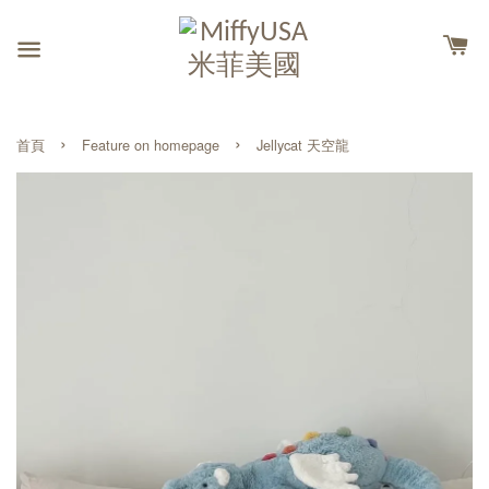
›
›
首頁
Feature on homepage
Jellycat 天空龍