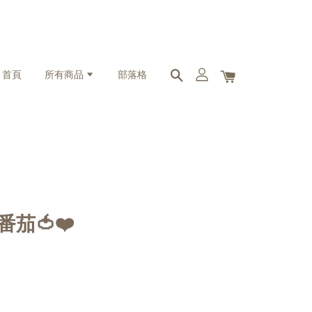
首頁
所有商品
部落格
戀番茄🍅❤️