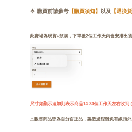
🌟
購買前請參考
【購買須知】
以及
【退換
此賣場為現貨+預購，下單後2個工作天內會安排出
尺寸如顯示追加則表示商品14-30個工作天左右收到
⚠️
販售商品皆為百分百正品，製造過程難免有線頭外