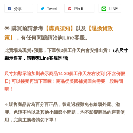
分享
Tweet
Pin it
LINE
🌟
購買前請參考
【購買須知】
以及
【退換貨政
策】
，有任何問題請洽詢Line客服。
此賣場為現貨+預購，下單後2個工作天內會安排出貨！
(若尺寸
顯示售完，請聯繫Line客服詢問)
尺寸如顯示追加則表示商品14-30個工作天左右收到 (不含例假
日) 可以接受再請下單喔！商品從美國補貨回台需要一段時間
唷！
⚠️
販售商品皆為百分百正品，製造過程難免有線頭外露、溢
膠、色澤不均以及其他小細節小問題，均不影響商品的穿著使
用，完美主義者請勿下單！