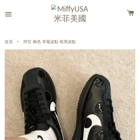
›
首頁
阿甘 兩色 草莓波點 暗黑波點