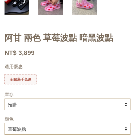
阿甘 兩色 草莓波點 暗黑波點
NT$ 3,899
適用優惠
全館滿千免運
庫存
顔色