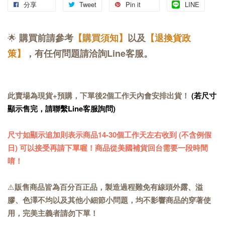
分享
Tweet
Pin it
LINE
🌟
購買前請參考
【購買須知】
以及
【退換貨政
策】
，有任何問題請洽詢Line客服。
此賣場為現貨+預購，下單後2個工作天內會安排出貨！
(若尺寸
顯示售完，請聯繫Line客服詢問)
尺寸如顯示追加則表示商品14-30個工作天左右收到 (不含例假
日) 可以接受再請下單喔！商品從美國補貨回台需要一段時間
唷！
⚠️
販售商品皆為百分百正品，製造過程難免有線頭外露、溢
膠、色澤不均以及其他小細節小問題，均不影響商品的穿著使
用，完美主義者請勿下單！