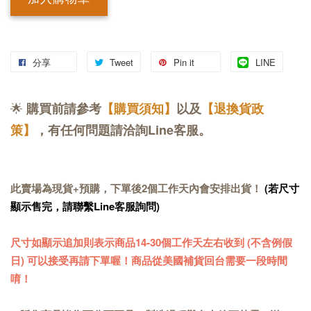
加入購物車
分享
Tweet
Pin it
LINE
🌟
購買前請參考
【購買須知】
以及
【退換貨政
策】
，有任何問題請洽詢Line客服。
此賣場為現貨+預購，下單後2個工作天內會安排出貨！
(若尺寸
顯示售完，請聯繫Line客服詢問)
尺寸如顯示追加則表示商品14-30個工作天左右收到 (不含例假
日) 可以接受再請下單喔！商品從美國補貨回台需要一段時間
唷！