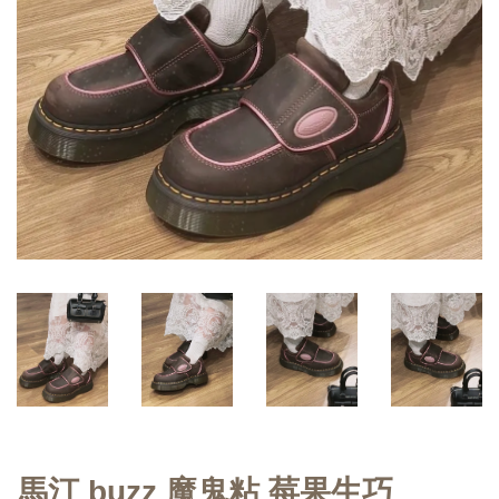
馬汀 buzz 魔鬼粘 莓果生巧