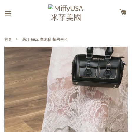
›
首頁
馬汀 buzz 魔鬼粘 莓果生巧