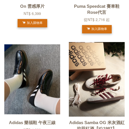
On 雲感厚片
Puma Speedcat 賽車鞋
Rose代言
NT$ 6,399
從
NT$ 2,716
起
加入購物車
加入購物車
Adidas 樂福鞋 午夜三線
Adidas Samba OG 米灰酒紅
拉菲紅酒【IG1987】