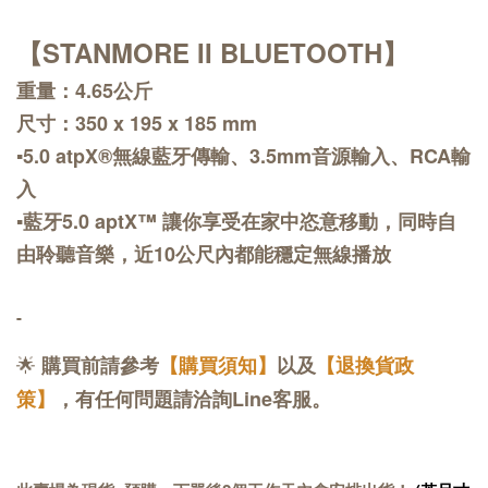
【STANMORE II BLUETOOTH】
重量：4.65公斤
尺寸：350 x 195 x 185 mm
▪️5.0 atpX®無線藍牙傳輸、3.5mm音源輸入、RCA輸
入
▪️藍牙5.0 aptX™ 讓你享受在家中恣意移動，同時自
由聆聽音樂，近10公尺內都能穩定無線播放
-
🌟
購買前請參考
【購買須知】
以及
【退換貨政
策】
，有任何問題請洽詢Line客服。