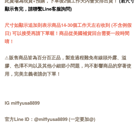
此賣場為現貨+預購，下單後2個工作天內會安排出貨！
(若尺寸
顯示售完，請聯繫Line客服詢問)
尺寸如顯示追加則表示商品14-30個工作天左右收到 (不含例假
日) 可以接受再請下單喔！商品從美國補貨回台需要一段時間
唷！
⚠️
販售商品皆為百分百正品，製造過程難免有線頭外露、溢
膠、色澤不均以及其他小細節小問題，均不影響商品的穿著使
用，完美主義者請勿下單！
IG miffyusa8899
官方Line ID：@miffyusa8899 (一定要加@)