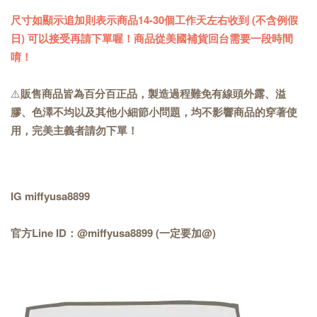
尺寸如顯示追加則表示商品14-30個工作天左右收到 (不含例假
日) 可以接受再請下單喔！商品從美國補貨回台需要一段時間
唷！
⚠️
販售商品皆為百分百正品，製造過程難免有線頭外露、溢
膠、色澤不均以及其他小細節小問題，均不影響商品的穿著使
用，完美主義者請勿下單！
IG miffyusa8899
官方Line ID：@miffyusa8899 (一定要加@)