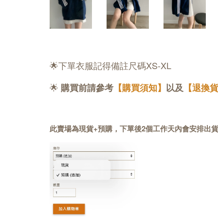
🌟下單衣服記得備註尺碼XS-XL
🌟
購買前請參考
【購買須知】
以及
【退換
此賣場為現貨+預購，下單後2個工作天內會安排出