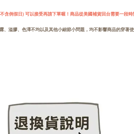
 (不含例假日) 可以接受再請下單喔！商品從美國補貨回台需要一段時
露、溢膠、色澤不均以及其他小細節小問題，均不影響商品的穿著使