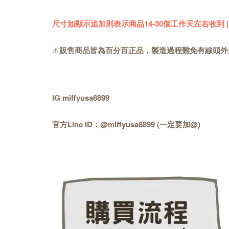
尺寸如顯示追加則表示商品14-30個工作天左右收到
⚠️
販售商品皆為百分百正品，製造過程難免有線頭外
IG miffyusa8899
官方Line ID：@miffyusa8899 (一定要加@)