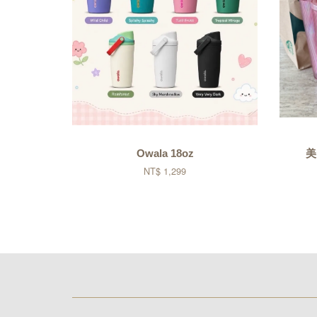
Owala 18oz
美
NT$ 1,299