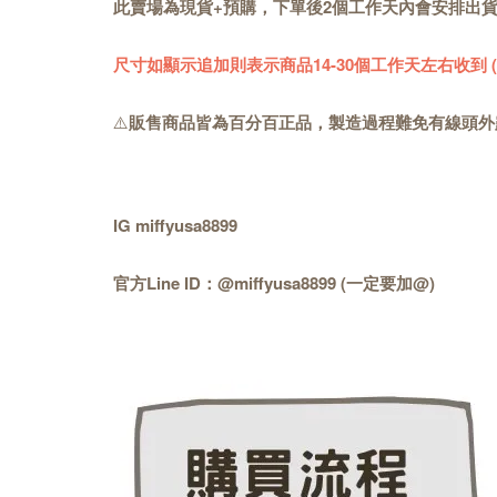
此賣場為現貨+預購，下單後2個工作天內會安排出
尺寸如顯示追加則表示商品14-30個工作天左右收到
⚠️
販售商品皆為百分百正品，製造過程難免有線頭外
IG miffyusa8899
官方Line ID：@miffyusa8899 (一定要加@)