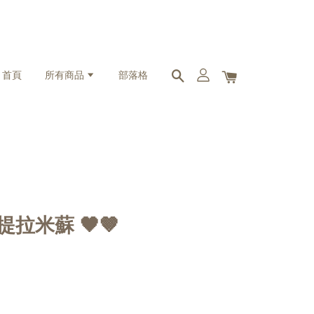
首頁
所有商品
部落格
 提拉米蘇 🖤🤎