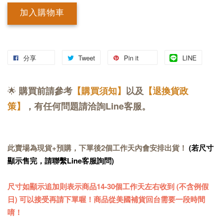
加入購物車
分享
Tweet
Pin it
LINE
🌟
購買前請參考
【購買須知】
以及
【退換貨政
策】
，有任何問題請洽詢Line客服。
此賣場為現貨+預購，下單後2個工作天內會安排出貨！
(若尺寸
顯示售完，請聯繫Line客服詢問)
尺寸如顯示追加則表示商品14-30
個工作天
左右收到 (不含例假
日) 可以接受再請下單喔！商品從美國補貨回台需要一段時間
唷！