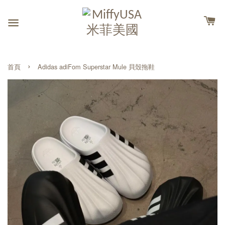
›
首頁
Adidas adiFom Superstar Mule 貝殼拖鞋