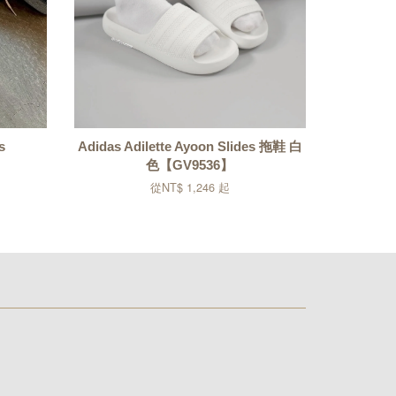
s
Adidas Adilette Ayoon Slides 拖鞋 白
色【GV9536】
從
NT$ 1,246
起