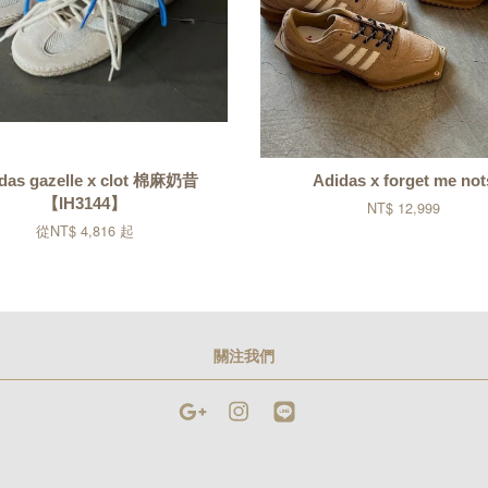
das gazelle x clot 棉麻奶昔
Adidas x forget me not
【IH3144】
NT$ 12,999
從
NT$ 4,816
起
關注我們
Google
Instagram
Line