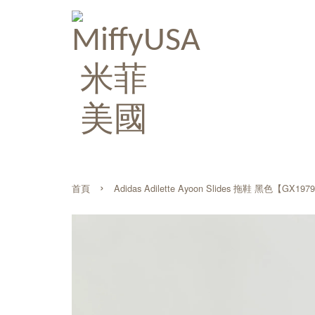
›
首頁
Adidas Adilette Ayoon Slides 拖鞋 黑色【GX197