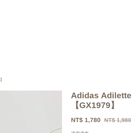
9】
Adidas Adilet
【GX1979】
NT$ 1,780
NT$ 1,980