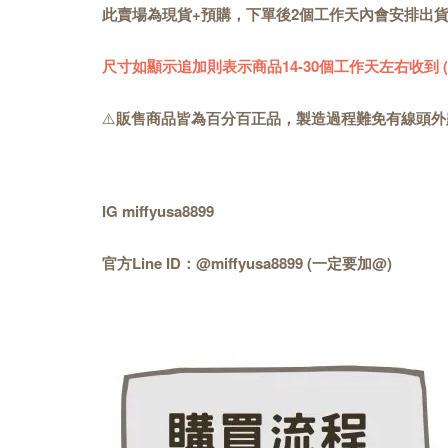
此賣場為現貨+預購，下單後2個工作天內會安排出
尺寸如顯示追加則表示商品14-30個工作天左右收到
⚠️
販售商品皆為百分百正品，製造過程難免有線頭外
IG miffyusa8899
官方Line ID：@miffyusa8899 (一定要加@)