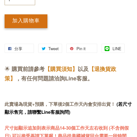
加入購物車
分享
Tweet
Pin it
LINE
🌟
購買前請參考
【購買須知】
以及
【退換貨政
策】
，有任何問題請洽詢Line客服。
此賣場為現貨+預購，下單後2個工作天內會安排出貨！
(若尺寸
顯示售完，請聯繫Line客服詢問)
尺寸如顯示追加則表示商品14-30個工作天左右收到 (不含例假
日) 可以接受再請下單喔！商品從美國補貨回台需要一段時間