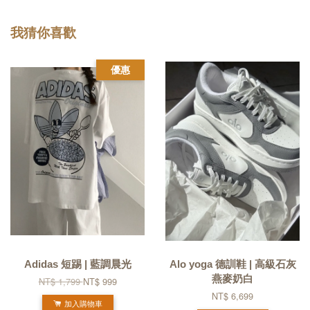
我猜你喜歡
優惠
Adidas 短踢 | 藍調晨光
Alo yoga 德訓鞋 | 高級石灰
燕麥奶白
NT$ 1,799
NT$ 999
NT$ 6,699
加入購物車