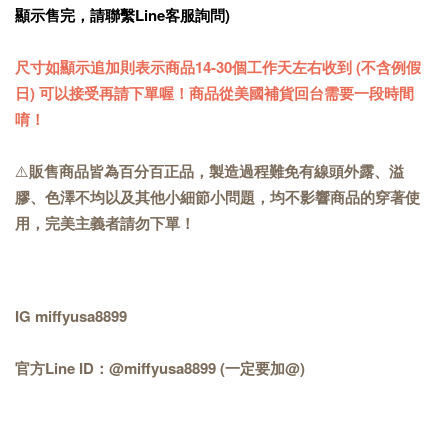
顯示售完，請聯繫Line客服詢問)
尺寸如顯示追加則表示商品14-30個工作天左右收到 (不含例假
日) 可以接受再請下單喔！商品從美國補貨回台需要一段時間
唷！
⚠️
販售商品皆為百分百正品，製造過程難免有線頭外露、溢
膠、色澤不均以及其他小細節小問題，均不影響商品的穿著使
用，完美主義者請勿下單！
IG miffyusa8899
官方Line ID：@miffyusa8899 (一定要加@)