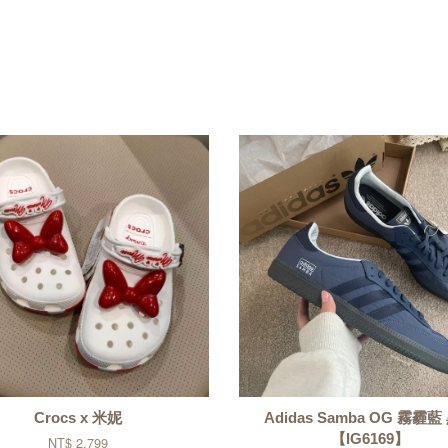
Crocs x 米妮
Adidas Samba OG 霧霾藍
【IG6169】
NT$ 2,799