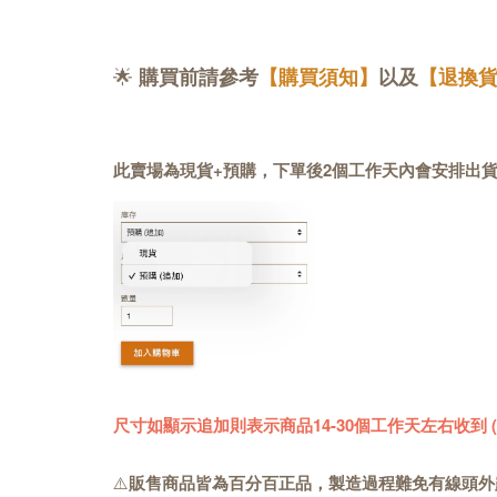
🌟
購買前請參考
【購買須知】
以及
【退換
此賣場為現貨+預購，下單後2個工作天內會安排出
尺寸如顯示追加則表示商品14-30個工作天左右收到
⚠️
販售商品皆為百分百正品，製造過程難免有線頭外