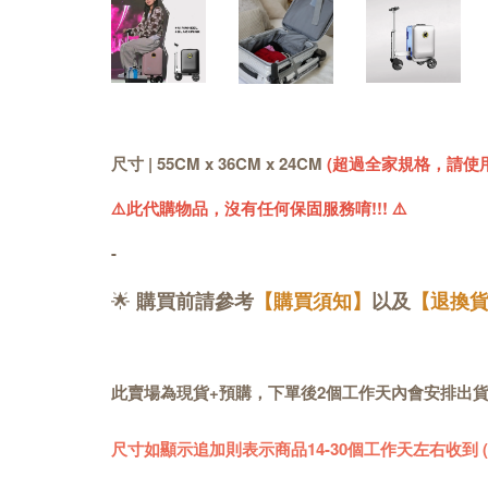
尺寸 | 55CM x 36CM x 24CM
(超過全家規格，請使
⚠️此代購物品，沒有任何保固服務唷!!! 
⚠️
-
🌟
購買前請參考
【購買須知】
以及
【退換
此賣場為現貨+預購，下單後2個工作天內會安排出
尺寸如顯示追加則表示商品14-30個工作天左右收到