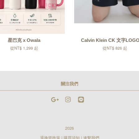
星巴克 x Owala
Calvin Klein CK 文字LO
從
NT$ 1,299
起
從
NT$ 826
起
關注我們
Google
Instagram
Line
2026
退換貨政策
|
購買須知
|
連繫我們