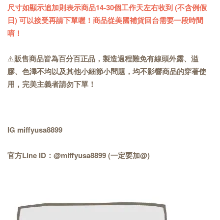
尺寸如顯示追加則表示商品14-30個工作天左右收到 (不含例假
日) 可以接受再請下單喔！商品從美國補貨回台需要一段時間
唷！
⚠️
販售商品皆為百分百正品，製造過程難免有線頭外露、溢
膠、色澤不均以及其他小細節小問題，均不影響商品的穿著使
用，完美主義者請勿下單！
IG miffyusa8899
官方Line ID：@miffyusa8899 (一定要加@)