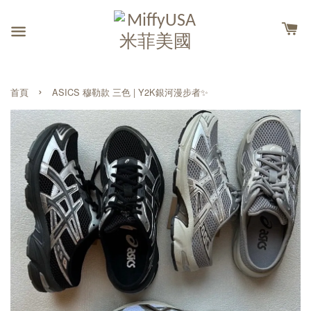
›
首頁
ASICS 穆勒款 三色 | Y2K銀河漫步者✨