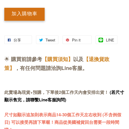
加入購物車
分享
Tweet
Pin it
LINE
🌟
購買前請參考
【購買須知】
以及
【退換貨政
策】
，有任何問題請洽詢Line客服。
此賣場為現貨+預購，下單後2個工作天內會安排出貨！
(若尺寸
顯示售完，請聯繫Line客服詢問)
尺寸如顯示追加則表示商品14-30個工作天左右收到 (不含例假
日) 可以接受再請下單喔！商品從美國補貨回台需要一段時間