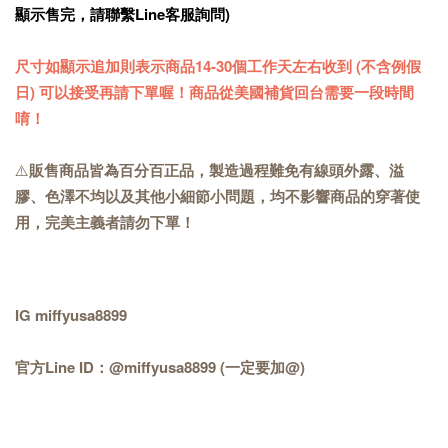
顯示售完，請聯繫Line客服詢問)
尺寸如顯示追加則表示商品14-30個工作天左右收到 (不含例假
日) 可以接受再請下單喔！商品從美國補貨回台需要一段時間
唷！
⚠️
販售商品皆為百分百正品，製造過程難免有線頭外露、溢
膠、色澤不均以及其他小細節小問題，均不影響商品的穿著使
用，完美主義者請勿下單！
IG miffyusa8899
官方Line ID：@miffyusa8899 (一定要加@)