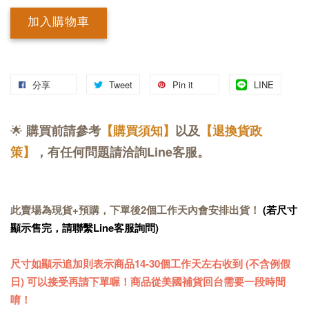
加入購物車
分享
Tweet
Pin it
LINE
🌟
購買前請參考
【購買須知】
以及
【退換貨政
策】
，有任何問題請洽詢Line客服。
此賣場為現貨+預購，下單後2個工作天內會安排出貨！
(若尺寸
顯示售完，請聯繫Line客服詢問)
尺寸如顯示追加則表示商品14-30個工作天左右收到 (不含例假
日) 可以接受再請下單喔！商品從美國補貨回台需要一段時間
唷！