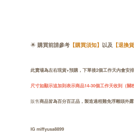
🌟
購買前請參考
【購買須知】
以及
【退換
此賣場為左右現貨+預購，下單後2個工作天內會安
尺寸如顯示追加則表示商品14-30個工作天收到（
販售
商品皆為百分百正品，製造過程難免浮雕頭外露
IG miffyusa8899