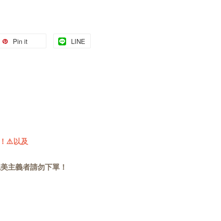
Pin it
LINE
！⚠️以及
完美主義者請勿下單！