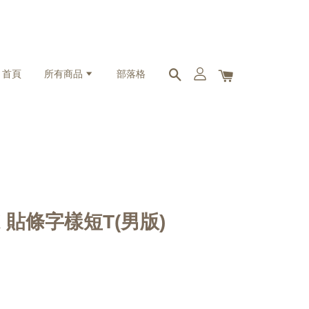
首頁
所有商品
部落格
 CK 貼條字樣短T(男版)