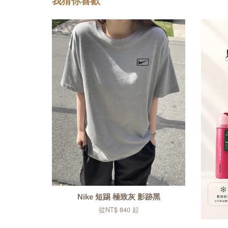
我猜你喜歡
Nike 短踢 極致灰 影跡黑
從
NT$ 840
起