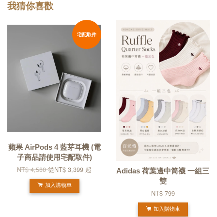
我猜你喜歡
宅配取件
蘋果 AirPods 4 藍芽耳機 (電
子商品請使用宅配取件)
NT$ 4,580
從
NT$ 3,399
起
Adidas 荷葉邊中筒襪 一組三
雙
加入購物車
NT$ 799
加入購物車