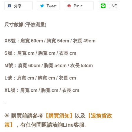
分享
Tweet
Pin it
LINE
尺寸數據 (平放測量)
XS號：肩寬 60cm
/
胸寬 54cm
/
衣長 49cm
S號：肩寬 cm
/
胸寬 cm
/
衣長 cm
M號：
肩寬 60cm
/
胸寬 54cm
/
衣長 53cm
L號：肩寬 cm
/
胸寬 cm
/
衣長 cm
XL號：肩寬 cm
/
胸寬 cm
/
衣長 cm
-
🌟
購買前請參考
【購買須知】
以及
【退換貨政
策】
，有任何問題請洽詢Line客服。