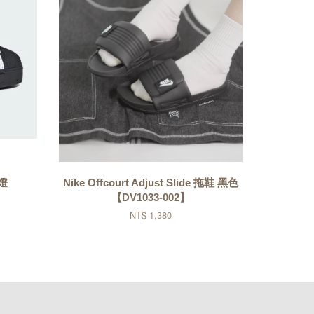
D燈
Nike Offcourt Adjust Slide 拖鞋 黑色
【DV1033-002】
NT$ 1,380