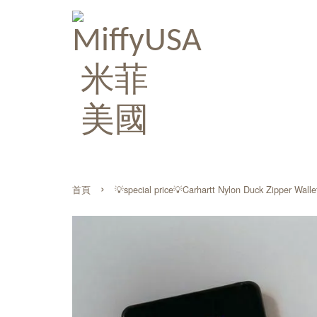
›
首頁
💡special price💡Carhartt Nylon Duck Zippe