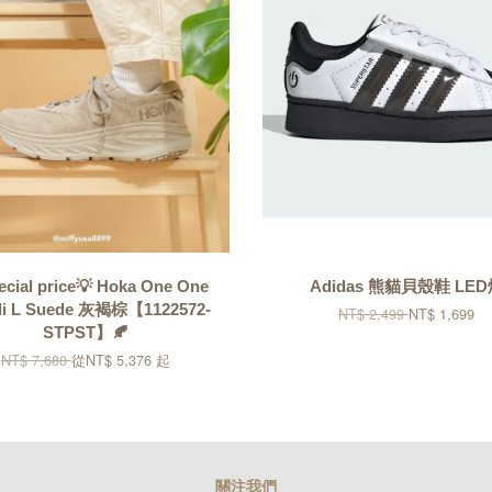
ecial price💡 Hoka One One
Adidas 熊貓貝殼鞋 LE
i L Suede 灰褐棕【1122572-
NT$ 2,499
NT$ 1,699
STPST】🍂
NT$ 7,680
從
NT$ 5,376
起
關注我們