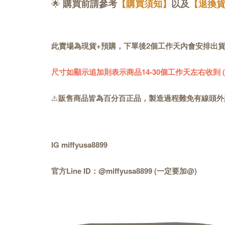
🌟
購買前請參考
【購買須知】
以及
【退換
此賣場為現貨+預購，下單後2個工作天內會安排出
尺寸如顯示追加則表示商品14-30個工作天左右收到
⚠️
販售商品皆為百分百正品，製造過程難免有線頭外
IG miffyusa8899
官方Line ID：@miffyusa8899 (一定要加@)