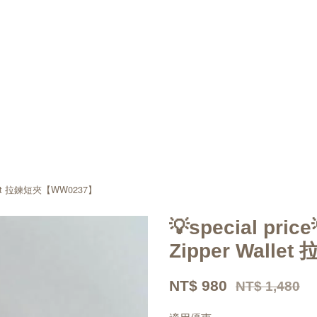
r Wallet 拉鍊短夾【WW0237】
💡special price
Zipper Wall
NT$ 980
NT$ 1,480