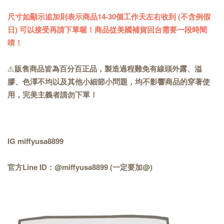
尺寸如顯示追加則表示商品14-30個工作天左右收到 (不含例假
日) 可以接受再請下單喔！商品從美國補貨回台需要一段時間
唷！
⚠️
販售商品皆為百分百正品，製造過程難免有線頭外露、溢
膠、色澤不均以及其他小細節小問題，均不影響商品的穿著使
用，完美主義者請勿下單！
IG miffyusa8899
官方Line ID：@miffyusa8899 (一定要加@)