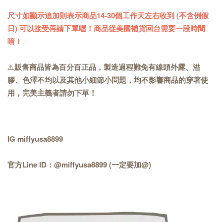
尺寸如顯示追加則表示商品14-30個工作天左右收到 (不含例假
日) 可以接受再請下單喔！商品從美國補貨回台需要一段時間
唷！
⚠️
販售商品皆為百分百正品，製造過程難免有線頭外露、溢
膠、色澤不均以及其他小細節小問題，均不影響商品的穿著使
用，完美主義者請勿下單！
IG miffyusa8899
官方Line ID：@miffyusa8899 (一定要加@)