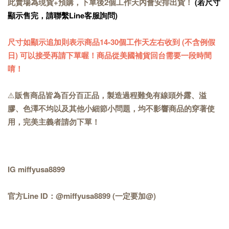
此賣場為現貨+預購，下單後2個工作天內會安排出貨！
(若尺寸
顯示售完，請聯繫Line客服詢問)
尺寸如顯示追加則表示商品14-30個工作天左右收到 (不含例假
日) 可以接受再請下單喔！商品從美國補貨回台需要一段時間
唷！
⚠️
販售商品皆為百分百正品，製造過程難免有線頭外露、溢
膠、色澤不均以及其他小細節小問題，均不影響商品的穿著使
用，完美主義者請勿下單！
IG miffyusa8899
官方Line ID：@miffyusa8899 (一定要加@)