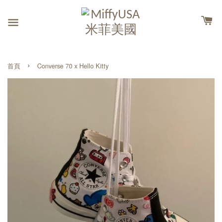
›
首頁
Converse 70 x Hello Kitty