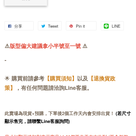
分享
Tweet
Pin it
LINE
⚠️
版型偏大建議拿小半號
至一號
⚠️
-
🌟
購買前請參考
【購買須知】
以及
【退換貨政
策】
，有任何問題請洽詢Line客服。
此賣場為現貨+預購，下單後2個工作天內會安排出貨！
(若尺寸
顯示售完，請聯繫Line客服詢問)