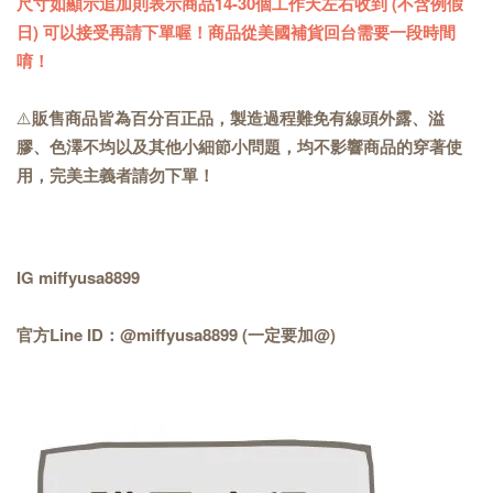
尺寸如顯示追加則表示商品14-30個工作天左右收到 (不含例假
日) 可以接受再請下單喔！商品從美國補貨回台需要一段時間
唷！
⚠️
販售商品皆為百分百正品，製造過程難免有線頭外露、溢
膠、色澤不均以及其他小細節小問題，均不影響商品的穿著使
用，完美主義者請勿下單！
IG miffyusa8899
官方Line ID：@miffyusa8899 (一定要加@)