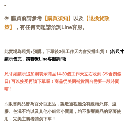
-
🌟
購買前請參考
【購買須知】
以及
【退換貨政
策】
，有任何問題請洽詢Line客服。
此賣場為現貨+預購，下單後2個工作天內會安排出貨！
(若尺寸
顯示售完，請聯繫Line客服詢問)
尺寸如顯示追加則表示商品14-30個工作天左右收到 (不含例假
日) 可以接受再請下單喔！商品從美國補貨回台需要一段時間
唷！
⚠️
販售商品皆為百分百正品，製造過程難免有線頭外露、溢
膠、色澤不均以及其他小細節小問題，均不影響商品的穿著使
用，完美主義者請勿下單！