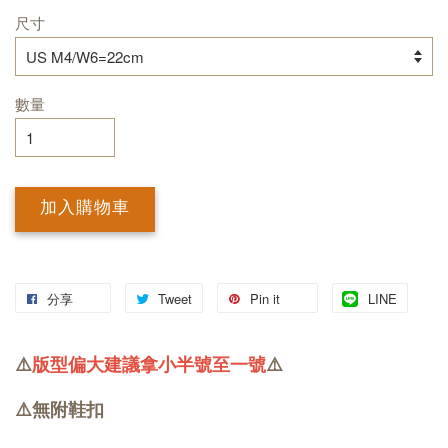
尺寸
數量
加入購物車
分享
Tweet
Pin it
LINE
⚠️
版型偏大建議拿小半號至一號
⚠️
⚠️無附鞋扣