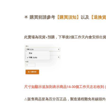
🌟
購買前請參考
【購買須知】
以及
【退換
此賣場為現貨+預購，下單後2個工作天內會安排出
尺寸如顯示追加則表示商品14-30個工作天左右收到
⚠️
販售商品皆為百分百正品，製造過程難免有線頭外