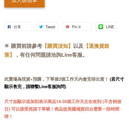
加入購物車
分享
Tweet
Pin it
LINE
🌟
購買前請參考
【購買須知】
以及
【退換貨政
策】
，有任何問題請洽詢Line客服。
此賣場為現貨+預購，下單後2個工作天內會安排出貨！
(若尺寸
顯示售完，請聯繫Line客服詢問)
尺寸如顯示追加則表示商品14-30
個工作天
左右收到 (不含例假
日) 可以接受再請下單喔！商品從美國補貨回台需要一段時間
唷！