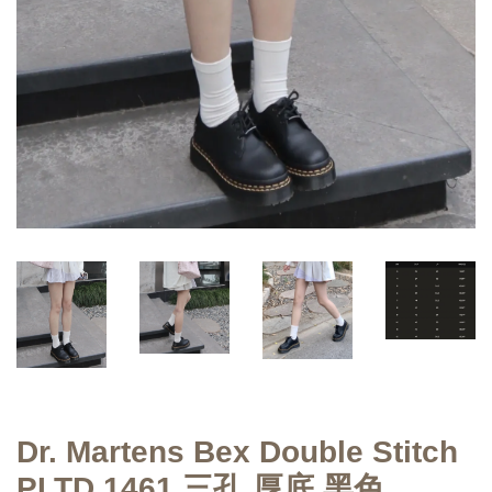
Dr. Martens Bex Double Stitch
PLTD 1461 三孔 厚底 黑色