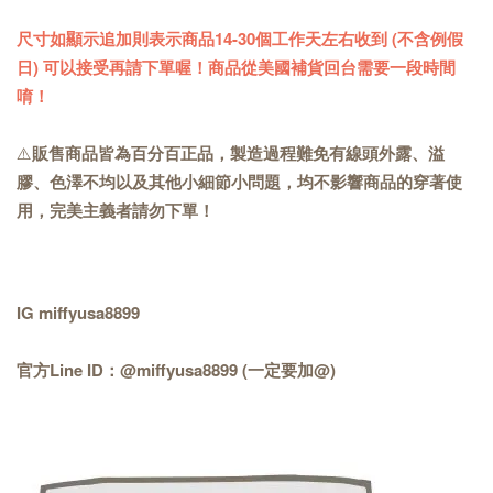
尺寸如顯示追加則表示商品14-30個工作天左右收到 (不含例假
日) 可以接受再請下單喔！商品從美國補貨回台需要一段時間
唷！
⚠️
販售商品皆為百分百正品，製造過程難免有線頭外露、溢
膠、色澤不均以及其他小細節小問題，均不影響商品的穿著使
用，完美主義者請勿下單！
IG miffyusa8899
官方Line ID：@miffyusa8899 (一定要加@)