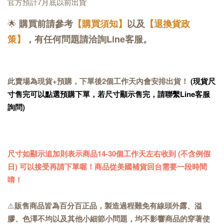
官方預計7月底以前出貨
🌟
購買前請參考
【購買須知】
以及
【退換貨政
策】
，有任何問題請洽詢Line客服。
此賣場為現貨+預購，下單後2個工作天內會安排出貨！
(現貨尺
寸售完可以點選預購下單，若尺寸顯示售完，請聯繫Line客服
詢問)
尺寸如顯示追加則表示商品14-30個工作天左右收到 (不含例假
日) 可以接受再請下單喔！商品從美國補貨回台需要一段時間
唷！
⚠️
販售商品皆為百分百正品，製造過程難免有線頭外露、溢
膠、色澤不均以及其他小細節小問題，均不影響商品的穿著使