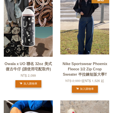
Owala x UO 聯名 32oz 美式
Nike Sportswear Phoenix
復古牛仔 (請使用宅配取件)
Fleece 1/2 Zip Crop
Sweater 半拉鍊短版大學T
NT$ 2,099
NT$ 2,980
從
NT$ 1,526
起
加入購物車
加入購物車