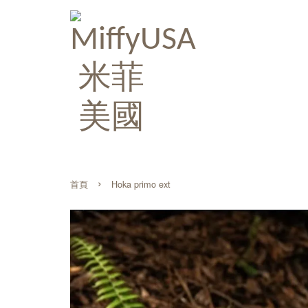
›
首頁
Hoka primo ext