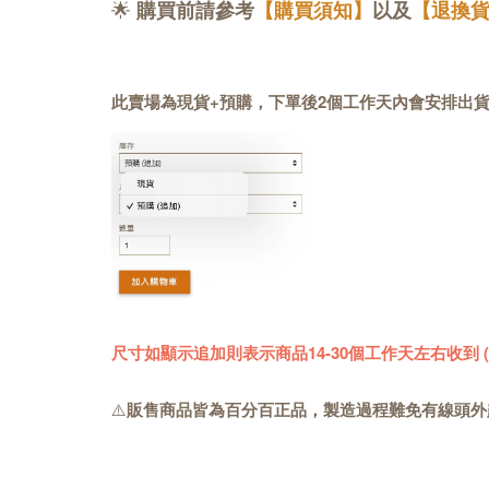
🌟
購買前請參考
【購買須知】
以及
【退換
此賣場為現貨+預購，下單後2個工作天內會安排出
尺寸如顯示追加則表示商品14-30個工作天左右收到
⚠️
販售商品皆為百分百正品，製造過程難免有線頭外