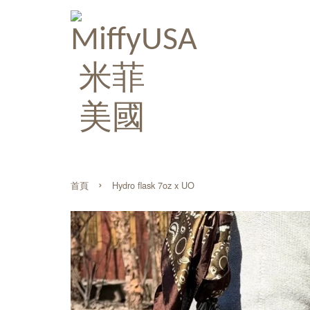
›
首頁
Hydro flask 7oz x UO