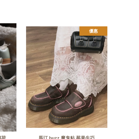
優惠
薄荷
馬汀 buzz 魔鬼粘 莓果生巧