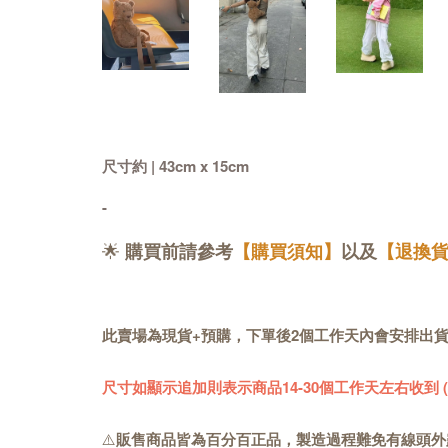
尺寸約 | 43cm x 15cm
-
🌟
購買前請參考
【購買須知】
以及
【退換
此賣場為現貨+預購，下單後2個工作天內會安排出
尺寸如顯示追加則表示商品14-30個工作天左右收到
⚠️
販售商品皆為百分百正品，製造過程難免有線頭外