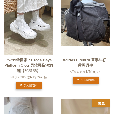
::$799帶回家:: Crocs Baya
Adidas Firebird 單寧牛仔 |
Platform Clog 貝雅雲朵洞洞
霧黑丹寧
鞋【208186】
NT$ 4,499
NT$ 3,699
NT$ 2,380
從
NT$ 799
起
加入購物車
加入購物車
優惠