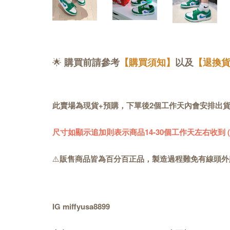
🌟
購買前請參考
【購買須知】
以及
【退換
此賣場為現貨+預購，下單後2個工作天內會安排出
尺寸如顯示追加則表示商品14-30個工作天左右收到
⚠️
販售商品皆為百分百正品，製造過程難免有線頭外
IG miffyusa8899