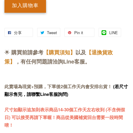
加入購物車
分享
Tweet
Pin it
LINE
🌟
購買前請參考
【購買須知】
以及
【退換貨政
策】
，有任何問題請洽詢Line客服。
此賣場為現貨+預購，下單後2個工作天內會安排出貨！
(若尺寸
顯示售完，請聯繫Line客服詢問)
尺寸如顯示追加則表示商品14-30個工作天左右收到 (不含例假
日) 可以接受再請下單喔！商品從美國補貨回台需要一段時間
唷！