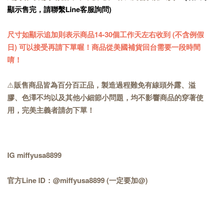
顯示售完，請聯繫Line客服詢問)
尺寸如顯示追加則表示商品14-30個工作天左右收到 (不含例假
日) 可以接受再請下單喔！商品從美國補貨回台需要一段時間
唷！
⚠️
販售商品皆為百分百正品，製造過程難免有線頭外露、溢
膠、色澤不均以及其他小細節小問題，均不影響商品的穿著使
用，完美主義者請勿下單！
IG miffyusa8899
官方Line ID：@miffyusa8899 (一定要加@)