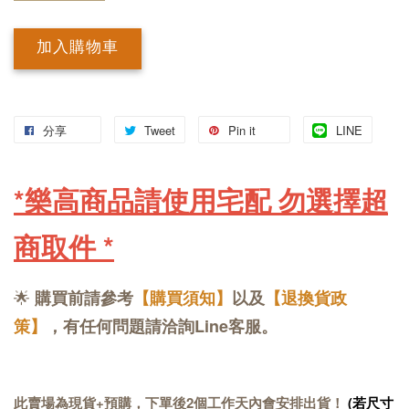
加入購物車
分享
Tweet
Pin it
LINE
*樂高商品請使用宅配 勿選擇超
商取件
*
🌟
購買前請參考
【購買須知】
以及
【退換貨政
策】
，有任何問題請洽詢Line客服。
此賣場為現貨+預購，下單後2個工作天內會安排出貨！
(若尺寸