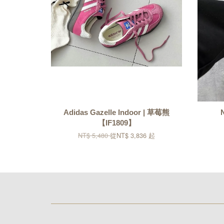
Adidas Gazelle Indoor | 草莓熊
【IF1809】
NT$ 5,480
從
NT$ 3,836
起