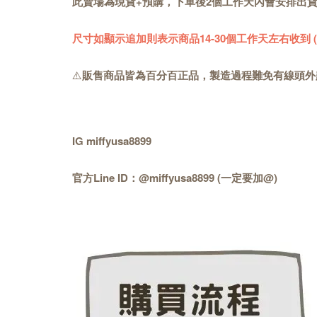
此賣場為現貨+預購，下單後2個工作天內會安排出
尺寸如顯示追加則表示商品14-30個工作天左右收到
⚠️
販售商品皆為百分百正品，製造過程難免有線頭外
IG miffyusa8899
官方Line ID：@miffyusa8899 (一定要加@)