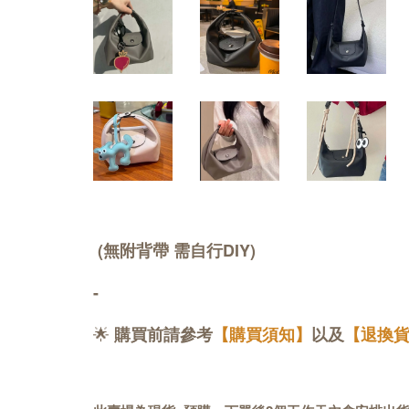
(無附背帶 需自行DIY)
-
🌟
購買前請參考
【購買須知】
以及
【退換